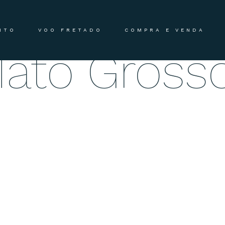
o De Aero
NTO
VOO FRETADO
COMPRA E VENDA
Mato Gross
e profissionais veteranos da aviação executiva à criativida
9-00QS-13-00), garantindo segurança nas operações, capacida
para operar voos comerciais sob demanda (táxi aéreo).
 e discreto, no padrão dos melhores serviços internacionai
rivativo. Voando FLYTON AVIATION, seu próximo destino semp