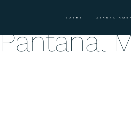
Fretament
SOBRE
GERENCIAME
Pantanal 
A FLYTON AVIATION é um táxi aéreo que une a experiência d
paixão por voar. É certificada pela ANAC (COA nº 2024-0
Seu fretamento de aeronaves é privativo, personalizado
experiência de voo p