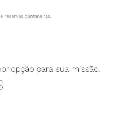
 reservas pantaneiras.
e medidas preventivas e identificação/mitigação de riscos.
r opção para sua missão.
s